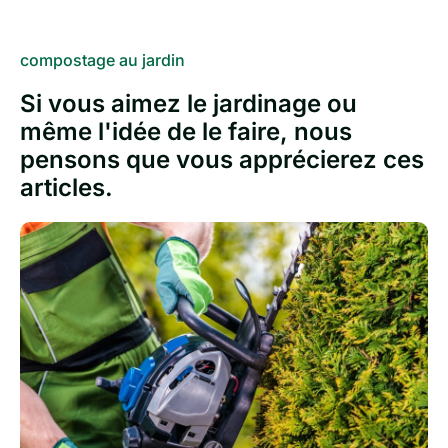
with
new
movement
compostage au jardin
for
men
Si vous aimez le jardinage ou
and
même l'idée de le faire, nous
ladies.
cheap
pensons que vous apprécierez ces
vapesstores.fr
articles.
for
sale
huge
discount.
aaa+
https://www.audemarspiguetwatches.to
.