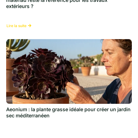
people
extérieurs ?
in
spite
of
Lire la suite
everything
consider
good.
easy
return
and
lowest
price
in
our
best
tag
heuer
Aeonium : la plante grasse idéale pour créer un jardin
replica
sec méditerranéen
store.
quality
https://yvessaintlaurent.to/