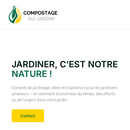
JARDINER, C’EST NOTRE
NATURE !
Conseils de jardinage, idées et inspiration pour les jardiniers
amateurs – et comment économiser du temps, des efforts
ou de l’argent dans votre jardin
succulent
workmanship
Contact
is
going