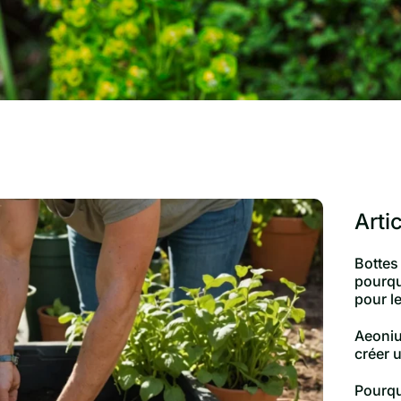
Arti
Bottes
pourqu
pour le
Aeoniu
créer 
Pourqu