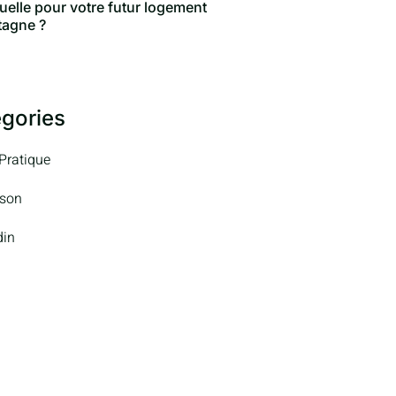
duelle pour votre futur logement
tagne ?
gories
 Pratique
son
din