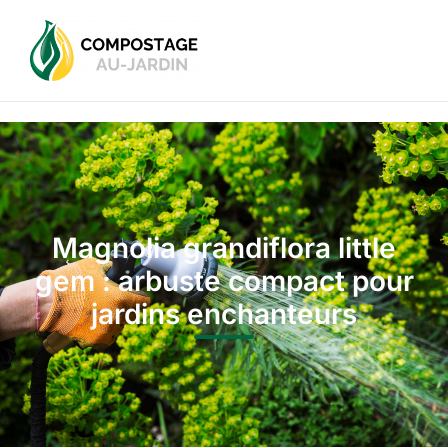
Magnolia grandiflora little
gem : arbuste compact pour
jardins enchanteurs