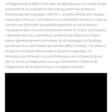
Le Magnolia grandiflora little gem se distingue par sa morphologie
compacte et sa croissance mesurée qui attire les amateurs
d’aménagement paysager raffinés. L’arbuste affiche une hauteur
maximale d’environ 2,50 mètres et un étalement similaire, ce qui lui
confère une silhouette pyramidale épatante et une présence
marquante dans tout environnement réduit. En outre, sa floraison,
s’étendant de juin à septembre, présente des fleurs d’un blanc
crème, généreusement parfumées, et accompagne un feuillage
persistant d’un vert brillant qui semble défier le temps. Par ailleurs,
lorsqu’on compare cette variété à d’autres magnolias, on
remarque que little gem se caractérise par une compacité qui en
fait un choix privilégié pour ceux qui recherchent l’alliance de
l’élégance et de la praticité dans un espace restreint.