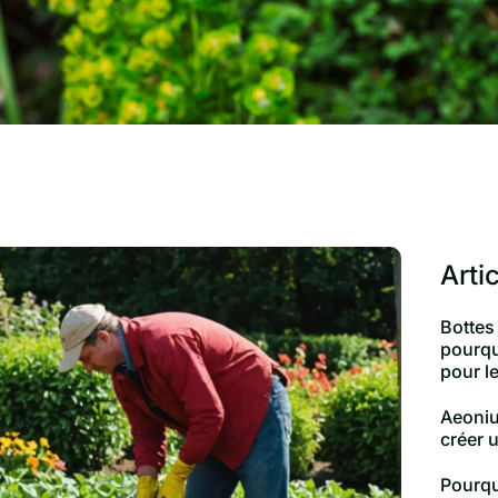
Arti
Bottes
pourqu
pour le
Aeoniu
créer 
Pourqu