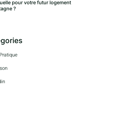
duelle pour votre futur logement
tagne ?
gories
 Pratique
son
din