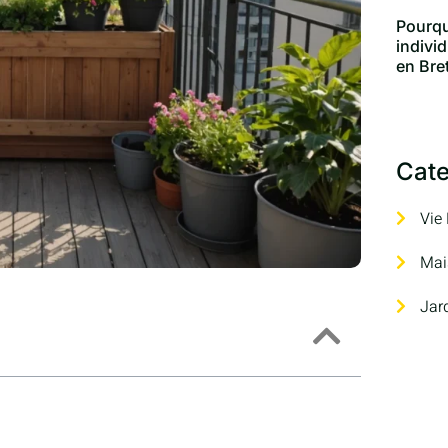
Pourqu
indivi
en Bre
Cate
Vie
Mai
Jar