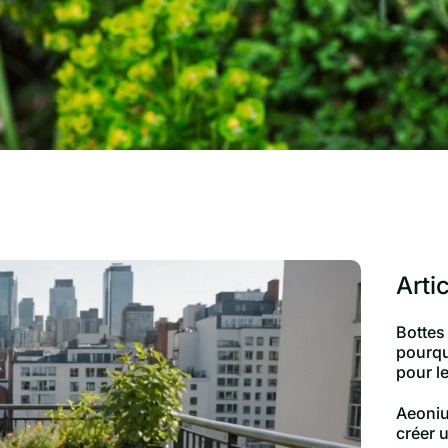
Arti
Bottes
pourqu
pour le
Aeoniu
créer 