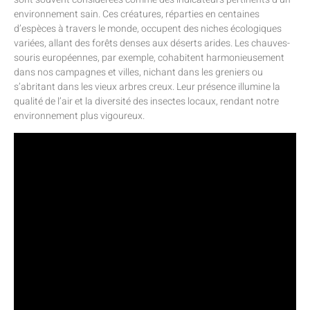
environnement sain. Ces créatures, réparties en centaines
d’espèces à travers le monde, occupent des niches écologiques
variées, allant des forêts denses aux déserts arides. Les chauves-
souris européennes, par exemple, cohabitent harmonieusement
dans nos campagnes et villes, nichant dans les greniers ou
s’abritant dans les vieux arbres creux. Leur présence illumine la
qualité de l’air et la diversité des insectes locaux, rendant notre
environnement plus vigoureux.