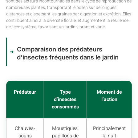
sont des acteurs incontournables dans le cycle de reproduction de
nombreuses plantes, transportant le pollen sur de longues
distances et dispersant les graines par digestion et excrétion. Elles
contribuent ainsi à la diversité florale, et augmentent la résilience
de l’écosystème, favorisant un jardin vibrant et varié.
Comparaison des prédateurs
d’insectes fréquents dans le jardin
Prédateur
Type
Moment de
d’insectes
l’action
consommés
Chauves-
Moustiques,
Principalement
souris
papillons de
la nuit