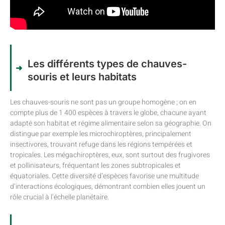
Les différents types de chauves-
souris et leurs habitats
Les chauves-souris ne sont pas un groupe homogène ; on en
compte plus de 1 400 espèces à travers le globe, chacune ayant
adapté son habitat et régime alimentaire selon sa géographie. On
distingue par exemple les microchiroptères, principalement
insectivores, trouvant refuge dans les régions tempérées et
tropicales. Les mégachiroptères, eux, sont surtout des frugivores
et pollinisateurs, fréquentant les zones subtropicales et
équatoriales. Cette diversité d’espèces favorise une multitude
d’interactions écologiques, démontrant combien elles jouent un
rôle crucial à l’échelle planétaire.