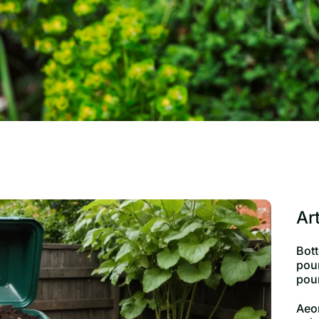
Ar
Bott
pour
pour
Aeon