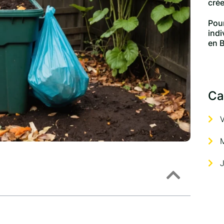
crée
Pou
indi
en B
Ca
V
J